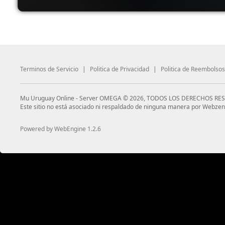
Terminos de Servicio
|
Politica de Privacidad
|
Politica de Reembolsos
Mu Uruguay Online - Server OMEGA © 2026, TODOS LOS DERECHOS RE
Este sitio no está asociado ni respaldado de ninguna manera por Webzen
Powered by WebEngine 1.2.6